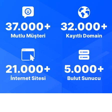
37.000+
32.000+
Mutlu Müşteri
Kayıtlı Domain
21.000+
5.000+
İnternet Sitesi
Bulut Sunucu