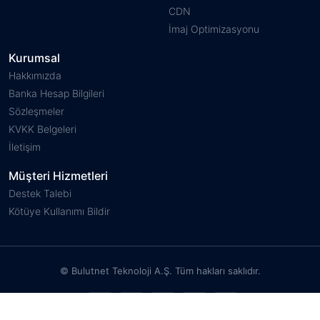
CDN
İmaj Optimizasyonu
Kurumsal
Hakkımızda
Banka Hesap Bilgileri
Sözleşmeler
KVKK Belgeleri
İletişim
Müşteri Hizmetleri
Destek Talebi
Kötüye Kullanımı Bildir
© Bulutnet Teknoloji A.Ş. Tüm hakları saklıdır.