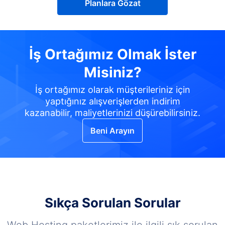
Planlara Gözat
İş Ortağımız Olmak İster
Misiniz?
İş ortağımız olarak müşterileriniz için
yaptığınız alışverişlerden indirim
kazanabilir, maliyetlerinizi düşürebilirsiniz.
Beni Arayın
Sıkça Sorulan Sorular
Web Hosting paketlerimiz ile ilgili sık sorulan