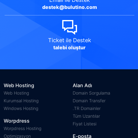
destek@bulutino.com
Ticket
ile Destek
talebi oluştur
Web Hosting
Alan Adı
Web Hosting
Domain Sorgulama
Kurumsal Hosting
Domain Transfer
Windows Hosting
.TR Domainler
Tüm Uzantılar
Worpdress
Fiyat Listesi
Worpdress Hosting
E-posta
Optimizasyon