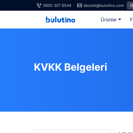
0850 307 6544
destek@bulutino.com
(
Ürünler
F
KVKK Belgeleri