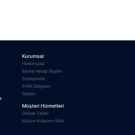
Kurumsal
Hakkımızda
Banka Hesap Bilgileri
Sözleşmeler
ı
KVKK Belgeleri
İletişim
m
Müşteri Hizmetleri
Destek Talebi
Kötüye Kullanımı Bildir
r