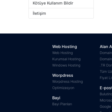
Kötüye Kullanım Bildir
İletişim
Web Hosting
Alan A
Web Hosting
Domain
Kurumsal Hosting
Domain
Windows Hosting
.TR Dom
Tüm Uza
Worpdress
Fiyat Li
Worpdress Hosting
E-pos
Optimizasyon
Bulutin
Bayi
Microso
Bayi Planları
Google