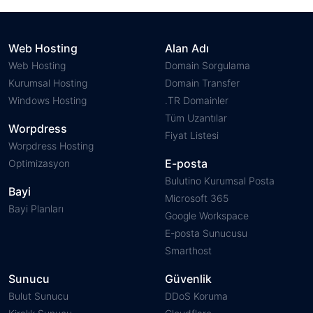
Web Hosting
Alan Adı
Web Hosting
Domain Sorgulama
Kurumsal Hosting
Domain Transfer
Windows Hosting
.TR Domainler
Tüm Uzantılar
Worpdress
Fiyat Listesi
Worpdress Hosting
E-posta
Optimizasyon
Bulutino Kurumsal Posta
Bayi
Microsoft 365
Bayi Planları
Google Workspace
E-posta Sunucusu
Smarthost
Sunucu
Güvenlik
Bulut Sunucu
DDoS Koruma