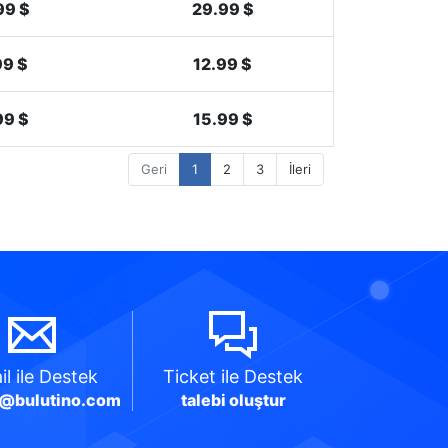
99 $
29.99 $
99 $
12.99 $
99 $
15.99 $
Geri
1
2
3
İleri
il
ile Destek
Ticket
ile Destek
@bulutino.com
talebi oluştur