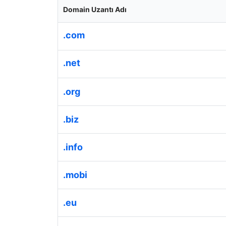
Domain Uzantı Adı
.com
En İyi Fiyat
.net
Çok Yıllıkta İndirim
.org
.biz
.info
.mobi
.eu