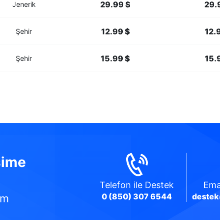
29.99 $
29.
Jenerik
12.99 $
12.
Şehir
15.99 $
15.
Şehir
şime
Telefon
ile Destek
Ema
0 (850) 307 6544
destek
üm