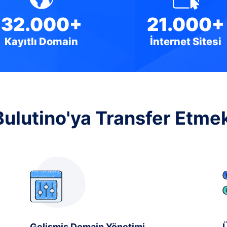
32.000+
21.000+
Kayıtlı Domain
İnternet Sitesi
Bulutino'ya Transfer Etme
Gelişmiş Domain Yönetimi