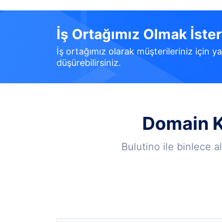
İş Ortağımız Olmak İster
İş ortağımız olarak müşterileriniz için ya
düşürebilirsiniz.
Domain Ka
Bulutino ile binlece a