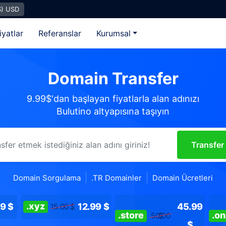
$) USD
iyatlar
Referanslar
Kurumsal
Domain Transfer
9.99$'dan başlayan fiyatlarla alan adınızı
Bulutino altyapısına taşıyın
Transfer
Domain Sorgulama
.TR Domainler
Domain Ücretleri
.xyz
9 $
12.99 $
45.99
15.00 $
.store
.on
50.00 $
$