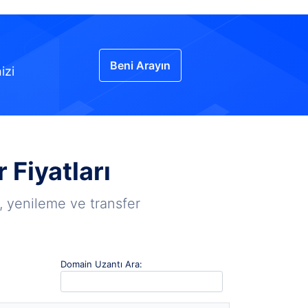
Beni Arayın
izi
 Fiyatları
t, yenileme ve transfer
Domain Uzantı Ara: