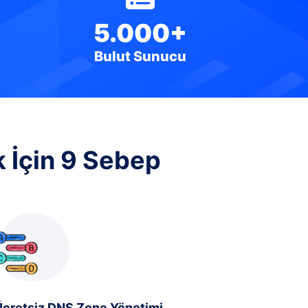
5.000+
Bulut Sunucu
k İçin 9 Sebep
Ücretsiz DNS Zone Yönetimi