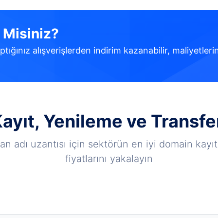
 Misiniz?
ptığınız alışverişlerden indirim kazanabilir, maliyetlerin
yıt, Yenileme ve Transfer
lan adı uzantısı için sektörün en iyi domain kayı
fiyatlarını yakalayın