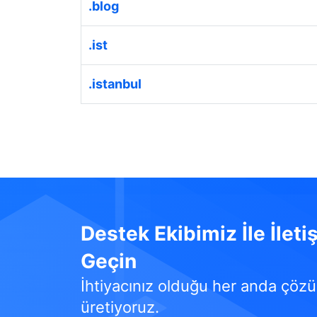
.blog
.ist
.istanbul
Destek Ekibimiz İle İleti
Geçin
İhtiyacınız olduğu her anda çöz
üretiyoruz.