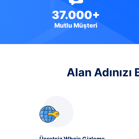
37.000+
Mutlu Müşteri
Alan Adınızı 
Ücretsiz Whois Gizleme