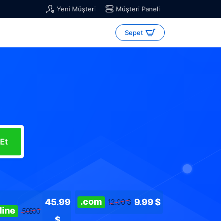
Yeni Müşteri
Müşteri Paneli
Sepet
 Et
.com
.net
45.99
9.99 $
12.00 $
20.00 $
line
50.00 $
$