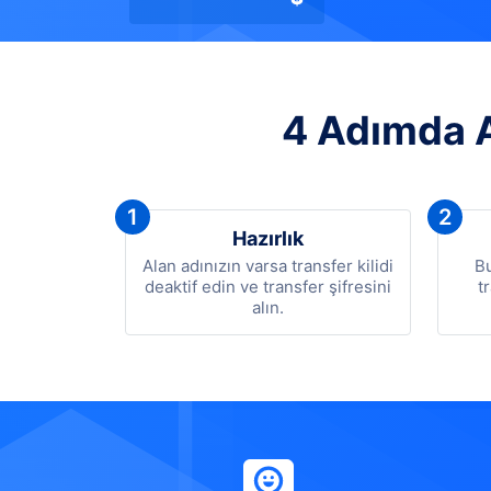
4 Adımda A
1
2
Hazırlık
Alan adınızın varsa transfer kilidi
Bu
deaktif edin ve transfer şifresini
t
alın.