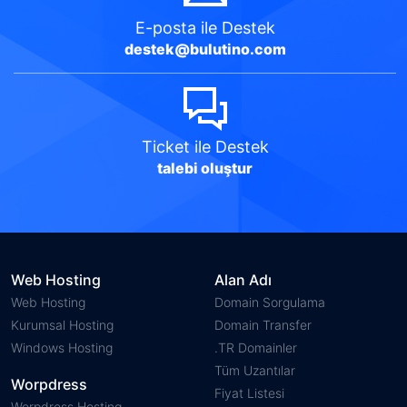
E-posta
ile Destek
destek@bulutino.com
Ticket
ile Destek
talebi oluştur
Web Hosting
Alan Adı
Web Hosting
Domain Sorgulama
Kurumsal Hosting
Domain Transfer
Windows Hosting
.TR Domainler
Tüm Uzantılar
Worpdress
Fiyat Listesi
Worpdress Hosting