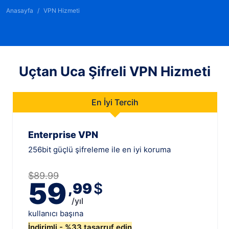
Anasayfa
VPN Hizmeti
Uçtan Uca Şifreli VPN Hizmeti
En İyi Tercih
Enterprise VPN
256bit güçlü şifreleme ile en iyi koruma
$89.99
59
,99
$
/yıl
kullanıcı başına
İndirimli - %33 tasarruf edin