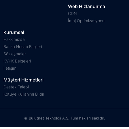
Web Hızlandırma
CDN
İmaj Optimizasyonu
Kurumsal
Hakkımızda
Banka Hesap Bilgileri
Sözleşmeler
KVKK Belgeleri
İletişim
Müşteri Hizmetleri
Destek Talebi
Kötüye Kullanımı Bildir
© Bulutnet Teknoloji A.Ş. Tüm hakları saklıdır.