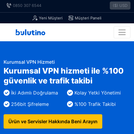
0850 307 6544
($) USD
Yeni Müşteri
Müşteri Paneli
Kurumsal VPN Hizmeti
Kurumsal VPN hizmeti ile %100
güvenlik ve trafik takibi
İki Adımlı Doğrulama
Kolay Yetki Yönetimi
256bit Şifreleme
%100 Trafik Takibi
Ürün ve Servisler Hakkında Beni Arayın