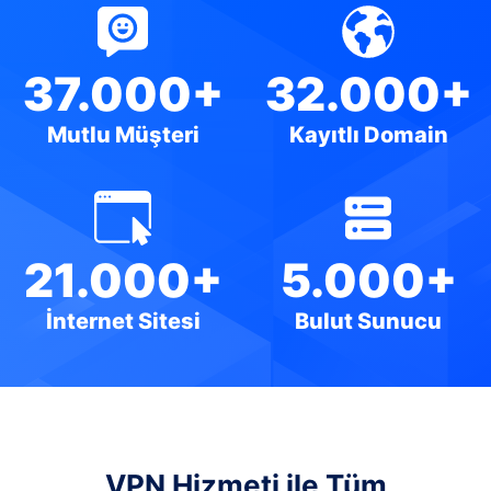
37.000+
32.000+
Mutlu Müşteri
Kayıtlı Domain
21.000+
5.000+
İnternet Sitesi
Bulut Sunucu
VPN Hizmeti ile Tüm