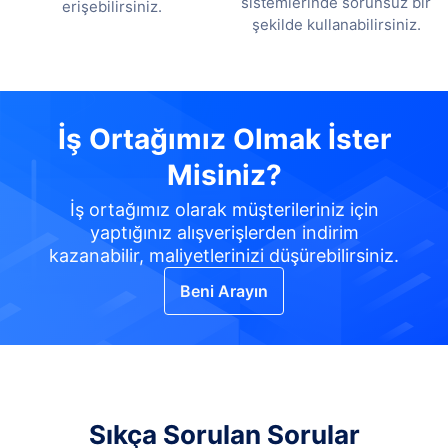
sistemlerinde sorunsuz bir
erişebilirsiniz.
şekilde kullanabilirsiniz.
İş Ortağımız Olmak İster
Misiniz?
İş ortağımız olarak müşterileriniz için
yaptığınız alışverişlerden indirim
kazanabilir, maliyetlerinizi düşürebilirsiniz.
Beni Arayın
Sıkça Sorulan Sorular