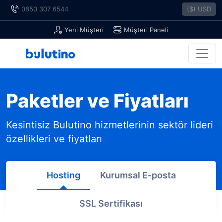
0850 307 6544
($) USD
Yeni Müşteri
Müşteri Paneli
Paketler ve Fiyatları
Kesintisiz Bulutino hizmetlerinin sektör lideri
özellikleri ve fiyatları
Hosting
Kurumsal E-posta
SSL Sertifikası