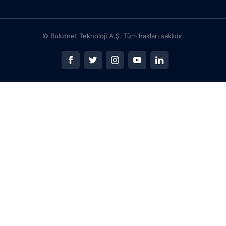
© Bulutnet Teknoloji A.Ş. Tüm hakları saklıdır.