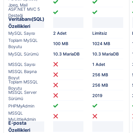
Jpeg, Mail
ASP.NET MVC 5
Desteği
Veritabanı(SQL)
Özellikleri
MySQL Sayısı
2 Adet
Limitsiz
Toplam MySQL
100 MB
1024 MB
Boyutu
MySQL Sürümü
10.3 MariaDB
10.3 MariaDB
MSSQL Sayısı
1 Adet
MSSQL Başına
256 MB
Boyut
Toplam MSSQL
256 MB
Boyutu
MSSQL Server
2019
Sürümü
PHPMyAdmin
MSSQL
MyLittleAdmin
E-posta
Özellikleri