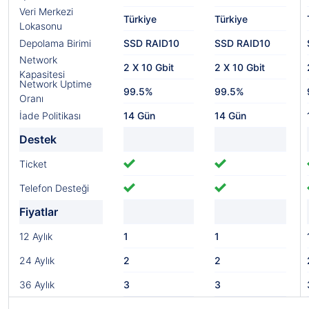
Veri Merkezi
Türkiye
Türkiye
Lokasonu
Depolama Birimi
SSD RAID10
SSD RAID10
Network
2 X 10 Gbit
2 X 10 Gbit
Kapasitesi
Network Uptime
99.5%
99.5%
Oranı
İade Politikası
14 Gün
14 Gün
Destek
Ticket
Telefon Desteği
Fiyatlar
12 Aylık
1
1
24 Aylık
2
2
36 Aylık
3
3