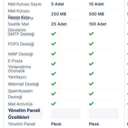
Mail Kutusu Sayısı
5 Adet
10 Adet
Mail Kutusu
250 MB
500 MB
Başına Kota
Hesap Başına
Saatlik Mail
25 Adet
100 Adet
Gönderim
SMTP Desteği
POP3 Desteği
IMAP Desteği
E-Posta
Yönlendirme
Otomatik
Yanıtlayıcı
Webmail Desteği
SpamAssasin
Desteği
Mail Antivirüs
Yönetim Paneli
Özellikleri
Yönetim Paneli
Plesk
Plesk