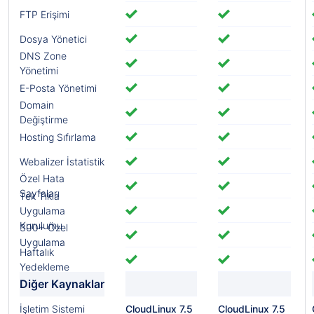
FTP Erişimi
Dosya Yönetici
DNS Zone
Yönetimi
E-Posta Yönetimi
Domain
Değiştirme
Hosting Sıfırlama
Webalizer İstatistik
Özel Hata
Sayfaları
Tek Tıkla
Uygulama
Kurulumu
300+ Özel
Uygulama
Haftalık
Yedekleme
Diğer Kaynaklar
İşletim Sistemi
CloudLinux 7.5
CloudLinux 7.5